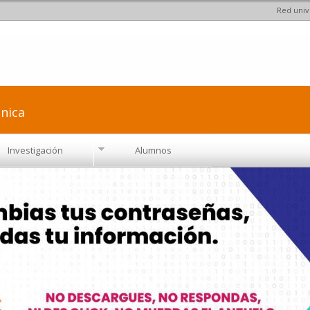
Red univ
Pasar al
contenido
principal
nica
Investigación
Alumnos